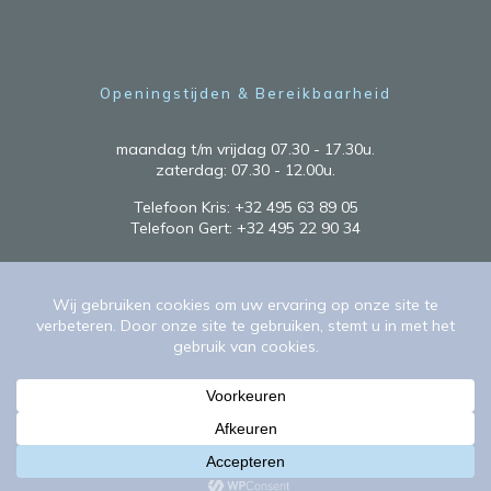
Openingstijden & Bereikbaarheid
maandag t/m vrijdag 07.30 - 17.30u.
zaterdag: 07.30 - 12.00u.
Telefoon Kris:
+32 495 63 89 05
Telefoon Gert:
+32 495 22 90 34
©
2026 Thuwis Interieur B.V. -
Privacy Beleid & Cookies
Website & Managed Hosting, gemaakt met
♥
door
WP
Module
.