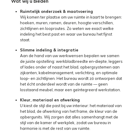
Wat wij u bieden
Ruimtelijk onderzoek & maatvoering
Wij komen ter plaatse om uw ruimte in kaart te brengen:
hoeken, muren, ramen, deuren, hoogte‑verschillen,
zichtlijnen en looproutes. Zo weten we exact welke
indeling het best past en waar uw bureau het fijnst
staat.
Slimme indeling & integratie
Aan de hand van uw werkwensen bepalen we samen
de juiste opstelling: werkbladbreedte en‑diepte, leggers
of lades onder of naast het blad, opbergsystemen aan
zijkanten, kabelmanagement, verlichting, en optimale
loop‑ en zichtlijnen. Het bureau wordt zó ontworpen dat
het écht onderdeel wordt van de ruimte — geen
losstaand meubel, maar een geïntegreerd werkstation.
Kleur, materiaal en afwerking
U kiest de stijl die past bij uw interieur: het materiaal van
het blad, de afwerking van het frame, de kleur van de
opbergunits. Wij zorgen dat alles samenhangt met de
stijl van de kamer of werkplek, zodat uw bureau in
harmonie is met de rest van uw ruimte.